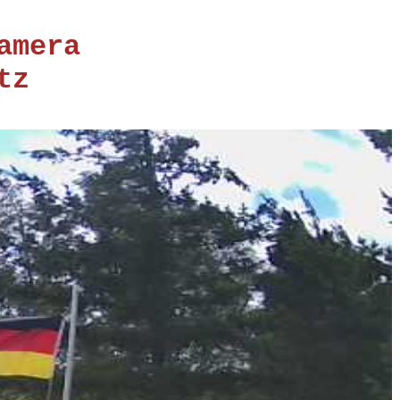
amera
tz