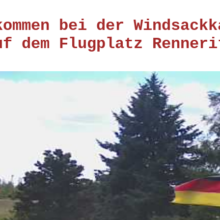
kommen bei der Windsackk
uf dem Flugplatz Renneri