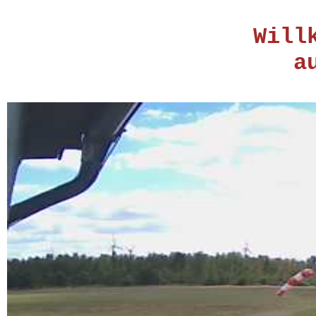
Will
a